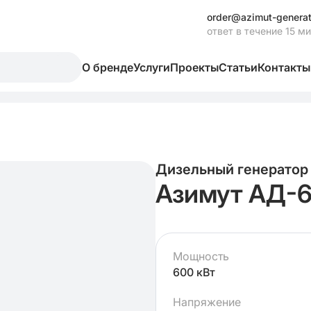
order@azimut-generat
ответ в течение 15 м
О бренде
Услуги
Проекты
Статьи
Контакты
Дизельный генератор
Азимут АД-
Мощность
600 кВт
Напряжение