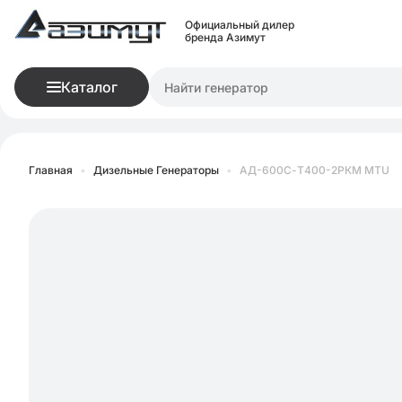
Официальный дилер
бренда Азимут
Каталог
Главная
•
Дизельные Генераторы
•
АД-600С-Т400-2РКМ MTU