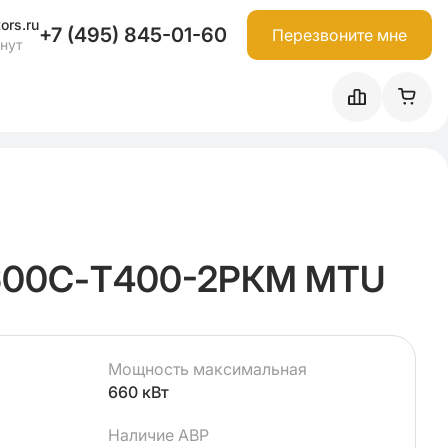
ors.ru
+7 (495) 845-01-60
Перезвоните мне
инут
600С-Т400-2РКМ MTU
Мощность максимальная
660 кВт
Наличие АВР