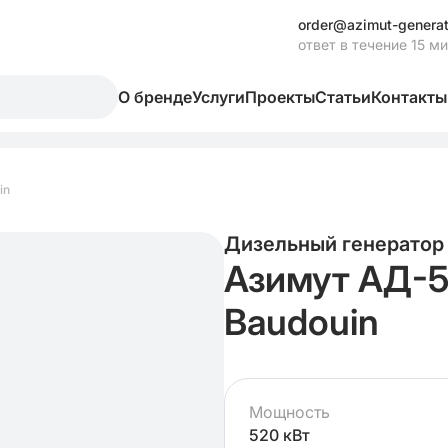
order@azimut-generat
ответ в течение 15 м
О бренде
Услуги
Проекты
Статьи
Контакты
in
Дизельный генератор
Азимут АД-
Baudouin
Мощность
520 кВт