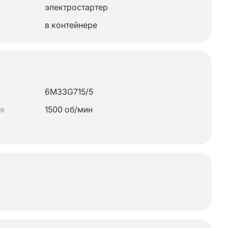
электростартер
в контейнере
6M33G715/5
ля
1500 об/мин