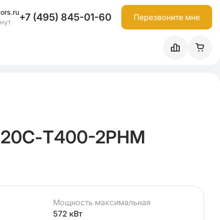
ors.ru
+7 (495) 845-01-60
Перезвоните мне
инут
520С-Т400-2РНМ
Мощность максимальная
572 кВт