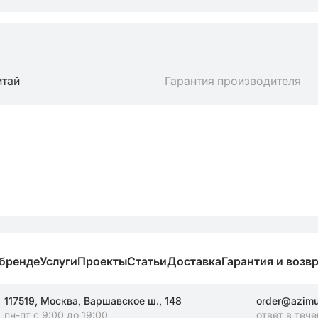
итай
Гарантия производителя
 бренде
Услуги
Проекты
Статьи
Доставка
Гарантия и возв
117519, Москва, Варшавское ш., 148
order@azimut
пн-пт с 9:00 до 19:00
ответ в тече