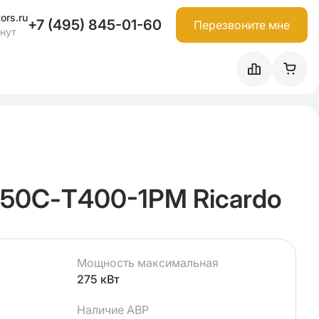
ors.ru
+7 (495) 845-01-60
Перезвоните мне
инут
50С-Т400-1РМ Ricardo
Мощность максимальная
275 кВт
Наличие АВР