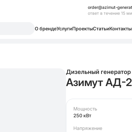
order@azimut-generat
ответ в течение 15 м
О бренде
Услуги
Проекты
Статьи
Контакты
Дизельный генератор
Азимут АД-2
Мощность
250 кВт
Напряжение