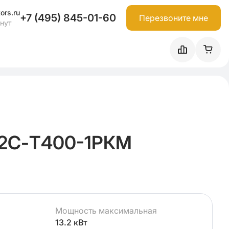
ors.ru
+7 (495) 845-01-60
Перезвоните мне
инут
12С-Т400-1РКМ
Мощность максимальная
13.2 кВт