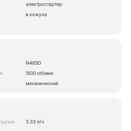
электростартер
в кожухе
N485D
ля
1500 об/мин
механический
грузке
3.33 л/ч