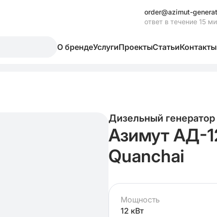
order@azimut-generat
ответ в течение 15 м
О бренде
Услуги
Проекты
Статьи
Контакты
Дизельный генератор
Азимут АД-
Quanchai
Мощность
12 кВт