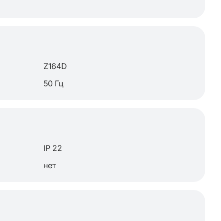
Z164D
50 Гц
IP 22
нет