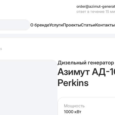
order@azimut-generat
ответ в течение 15 м
О бренде
Услуги
Проекты
Статьи
Контакты
s
Дизельный генератор
Азимут АД-
Perkins
Мощность
1000 кВт