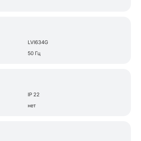
LVI634G
50 Гц
IP 22
нет